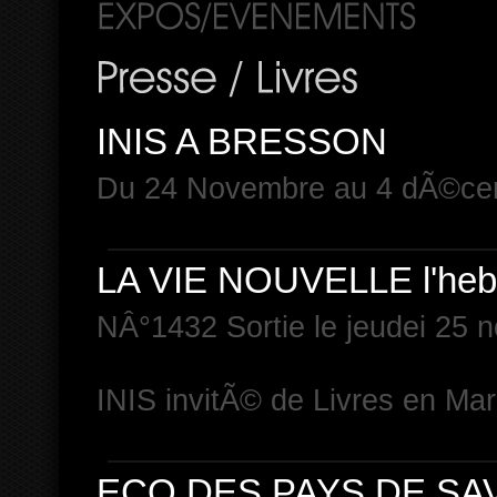
INIS A BRESSON
Du 24 Novembre au 4 dÃ©ce
LA VIE NOUVELLE l'heb
NÂ°1432 Sortie le jeudei 25
INIS invitÃ© de Livres en Ma
ECO DES PAYS DE SA