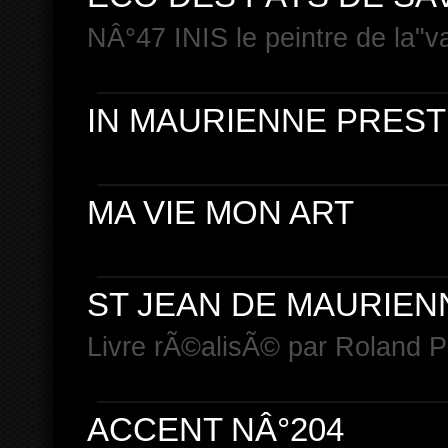
NÂ°47 INIS le peintre de la"v
IN MAURIENNE PREST
MA VIE MON ART
ST JEAN DE MAURIEN
Livre rÃ©alisÃ© par Roland
ACCENT NÂ°204