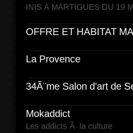
INIS A MARTIGUES DU 19 M
OFFRE ET HABITAT M
La Provence
34Ã¨me Salon d'art de S
Mokaddict
Les addicts Ã la culture